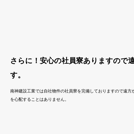
きけん」の3Kが有名だと思います。
険な作業もあるのが事実です。ですが、3Kを建築業界は皆
ので働いてみようかな？と考えても後悔がないと思います。
目指す南神建設工業はあなたのレベルアップ・スキルアップ
さらに！安心の社員寮ありますので
す。
南神建設工業では自社物件の社員寮を完備しておりますので遠方
を心配することはありません。