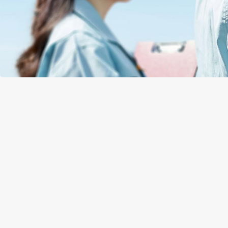
3Kは今は昔!?
地図に残る仕
あなたのレベ
も南神建設工